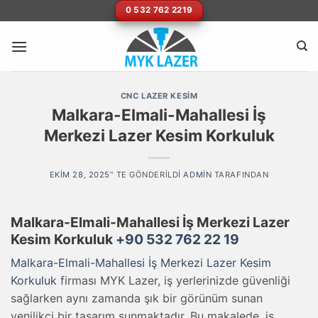
Skip
0 532 762 2219
to
content
CNC LAZER KESIM
Malkara-Elmali-Mahallesi İş
Merkezi Lazer Kesim Korkuluk
EKIM 28, 2025
’' TE GÖNDERILDI
ADMIN
TARAFINDAN
Malkara-Elmali-Mahallesi İş Merkezi Lazer
Kesim Korkuluk
+90 532 762 22 19
Malkara-Elmali-Mahallesi İş Merkezi Lazer Kesim
Korkuluk
firması MYK Lazer, iş yerlerinizde güvenliği
sağlarken aynı zamanda şık bir görünüm sunan
yenilikçi bir tasarım sunmaktadır. Bu makalede, iş